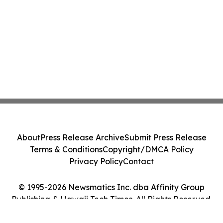
About
Press Release Archive
Submit Press Release
Terms & Conditions
Copyright/DMCA Policy
Privacy Policy
Contact
© 1995-2026 Newsmatics Inc. dba Affinity Group
Publishing & Hawaii Tech Times. All Rights Reserved.
Cookie Settings / Your Privacy Choices