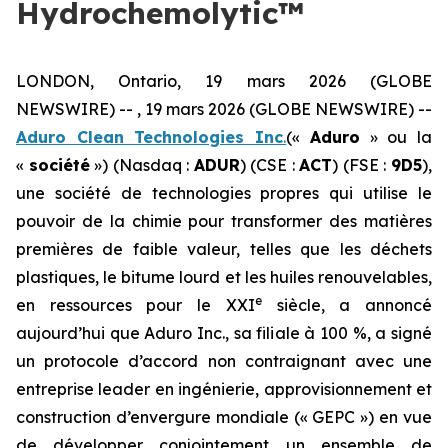
Hydrochemolytic™
LONDON, Ontario, 19 mars 2026 (GLOBE
NEWSWIRE) -- , 19 mars 2026 (GLOBE NEWSWIRE) --
Aduro Clean Technologies Inc
.
(«
Aduro
» ou la
«
société
») (Nasdaq :
ADUR
) (CSE :
ACT
) (FSE :
9D5
),
une société de technologies propres qui utilise le
pouvoir de la chimie pour transformer des matières
premières de faible valeur, telles que les déchets
plastiques, le bitume lourd et les huiles renouvelables,
e
en ressources pour le XXI
siècle, a annoncé
aujourd’hui que Aduro Inc., sa filiale à 100 %, a signé
un protocole d’accord non contraignant avec une
entreprise leader en ingénierie, approvisionnement et
construction d’envergure mondiale (« GEPC ») en vue
de développer conjointement un ensemble de