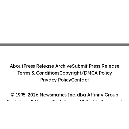
About
Press Release Archive
Submit Press Release
Terms & Conditions
Copyright/DMCA Policy
Privacy Policy
Contact
© 1995-2026 Newsmatics Inc. dba Affinity Group
Publishing & Hawaii Tech Times. All Rights Reserved.
Cookie Settings / Your Privacy Choices